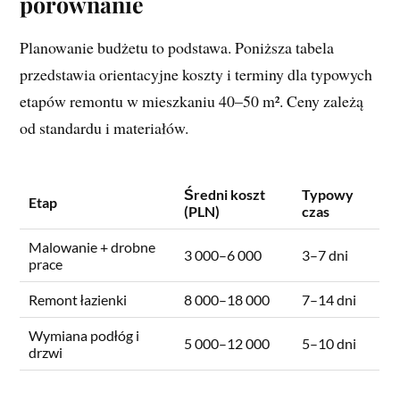
porównanie
Planowanie budżetu to podstawa. Poniższa tabela
przedstawia orientacyjne koszty i terminy dla typowych
etapów remontu w mieszkaniu 40–50 m². Ceny zależą
od standardu i materiałów.
Średni koszt
Typowy
Etap
(PLN)
czas
Malowanie + drobne
3 000–6 000
3–7 dni
prace
Remont łazienki
8 000–18 000
7–14 dni
Wymiana podłóg i
5 000–12 000
5–10 dni
drzwi